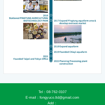
Tel：08-762-0107
E-mail
：fongyuco.ltd@gmail.com
Add
：