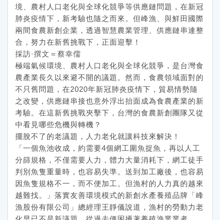
境、農村人口老化與全球化競爭等供應鏈問題，在新冠
肺炎疫情下，新考驗也隨之而來。但峰漁、與鮮田國際
兩間食農新創企業，透過智慧農業管理、供應鏈串連整
合，努力在新舊挑戰下，正面迎擊！
採訪·撰文＝蔡幸儒
極端氣候環境、農村人口老化與全球化競爭，是台灣食
農產業長久以來避不開的議題。然而，食農領域面對的
不只舊問題，在2020年新冠肺炎疫情下，貿易情勢隨
之改變，供應鏈串接也意外浮出抬面成為食農產業的新
考驗。在這新舊挑戰夾擊下，台灣的食農新創團隊又從
中看見哪些危機與轉機？
擺脫不了的老議題，人力老化就讓科技來解決！
「一個魚池收成，約需要4個網工圍魚捉魚，再以人工
分篩規格，不僅需要人力，體力大量消耗下，網工徒手
判別魚隻重量時，也容易失準。送到加工廠後，也容易
因魚隻規格不一，而不便加工。但漁村的人力真的越來
越難找。」落實友善環境模式的新創水產養殖品牌「峰
漁股份有限公司」總經理王靜儀說道，漁村的勞動力老
化早已不是新議題，從過去便困擾著養殖漁業業者。