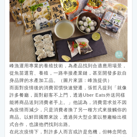
峰漁運用專業的養殖技術，為產品找到合適應用場景，
從魚苗選育、養殖，一路串接產業鏈，甚至開發多款自
身品牌的水產加工品。（圖片來源：峰漁提供）
而面對疫情後的消費習慣快速變遷，張哲凡提到「就像
許多餐廳，面對顧客不上門，透過Uber Eats外送同樣
能將商品送到消費者手上。」他認為，消費需求並不因
為疫情而減少，只是消費者換了另一種方式來接觸你的
商品。以鮮田國際來說，透過與大型企業以整廠輸出模
式合作，也讓他們找到出路。
在此次疫情下，對許多人而言或許是危機，但轉念間也