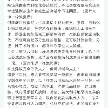
峰漁藉由室內科技化養殖模式，降低多數養殖漁業過去
常遭遇到的室外養殖魚苗存活率不佳問題。（圖片來
源：峰漁提供）
但隨著科技進展，也漸漸從中找到解方。透過「自動化
分篩計數系統」等智慧養殖技術，峰漁找上工研院合
作，將過去傳統最耗工的捕魚流程，改以自動化設備取
代，不僅可自動區分魚種的規格，更可以計算數量、分
流，除了省時省力，篩選錯誤率也大大降低。
從金目鱸到台灣鯛，峰漁透過專業化養殖技術，除了得
以養成成魚販售，魚苗及養殖技術都成為其商業服務的
一環。（圖片來源：峰漁提供）
科技難以完全取代人力，但可以輔助人力！
儘管「科技」導入養殖漁業是一種解方，但走進田園卻
沒想像中的容易，以「打造台灣精品水果第一品牌」作
為核心理念、成立「翡翠瓜」洋香瓜品牌的「鮮田國
際」執行長張哲凡說到，荷蘭、義大利等地早有完善的
環控智慧型溫室系統，以自動化設備取代人力，「以科
技要解決農村人力問題，並非沒有辦法。但問題在於台