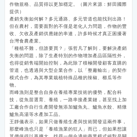
作物規格、品質得以更加穩定。（圖片來源：鮮田國際
提供）
產銷失衡如何解？多元通路、多元管道也能找到出路！
但在農村，需要面對的不僅是老化人力問題，作物的豐
收、欠收及產銷供應鏈的串連，許多時候才真正困擾著
台灣食農產業。
「種植不難，但誰要買？」張哲凡了解到，要解決產銷
失衡的問題，除了生產特別的作物增加產品區隔性外，
也得從銷售端開始控制，為此除了積極開發顧客直購的
管道，也透過與大型企業合作，以「整廠輸出」的契作
模式合作，為其專業栽植特殊品種的辣椒、櫛瓜等作
物。
而峰漁則是整合自身在養殖專業技術的優勢，配合科
技，從魚苗選育、養殖，一路串接產業鏈，甚至找上加
工廠合作自行生產開發無添加鱸魚丸、鱸魚水餃、精燉
鱸魚高湯等水產加工品。
王靜儀表示，如果只做養殖生產與技術開發這兩件事，
那麼峰漁也只是「養殖漁業的狂人」而已，但如果想讓
其價值得以再擴大，找尋一個合適的商業模式絕對是關