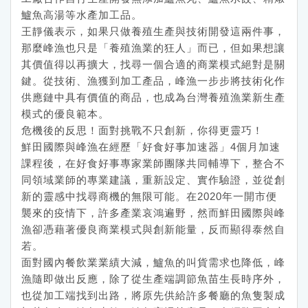
鱸魚高湯等水產加工品。
王靜儀表示，如果只做養殖生產與技術開發這兩件事，
那麼峰漁也只是「養殖漁業的狂人」而已，但如果想讓
其價值得以再擴大，找尋一個合適的商業模式絕對是關
鍵。從技術、漁獲到加工產品，峰漁一步步將技術化作
供應鏈中具有價值的商品，也成為台灣養殖漁業新生產
模式的優良範本。
危機後的反思！面對挑戰不只創新，你得更靈巧！
鮮田國際與峰漁在經歷「好食好事加速器」4個月加速
課程後，在好食好事專家業師團隊共同輔導下，整合不
同領域業師的專業建議，重新設定、實作驗證，並從創
新的靈感中找尋商機的無限可能。在2020年一開市便
襲來的疫情下，許多產業哀鴻遍野，然而鮮田國際與峰
漁卻憑藉著優良商業模式與創新能量，反而顯得泰然自
若。
面對國內餐飲業業績大減，鱸魚的叫貨需求也降低，峰
漁隨即做出反應，除了從生產端調節魚苗生長時序外，
也從加工端找到出路，將原先供給許多餐廳的魚隻製成