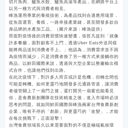
切片魚肉、鱸魚水餃、鱸魚高湯等產品，在網路平台上
以另一種方式與消費者相見。
峰漁運用專業的養殖技術，為產品找到合適應用場景，
從魚苗選育、養殖，一路串接產業鏈，甚至開發多款自
身品牌的水產加工品。（圖片來源：峰漁提供）
而面對疫情後的消費習慣快速變遷，張哲凡提到「就像
許多餐廳，面對顧客不上門，透過Uber Eats外送同樣
能將商品送到消費者手上。」他認為，消費需求並不因
為疫情而減少，只是消費者換了另一種方式來接觸你的
商品。以鮮田國際來說，透過與大型企業以整廠輸出模
式合作，也讓他們找到出路。
在此次疫情下，對許多人而言或許是危機，但轉念間也
可能是轉機。如何更靈巧地開發多元通路管道，讓消費
者儘管關上了一扇門之後，還打開另一扇窗也能看見
你，是食農新創團隊在技術精進之後，進入市場時必須
思考的問題。就如同鮮田國際與峰漁兩家台灣食農新創
企業，唯有不停的「創新」與更靈巧的「改變」，才能
在每次挑戰下，正面迎擊！
台灣食農領域長久以來需要面對的不僅是極端氣候環