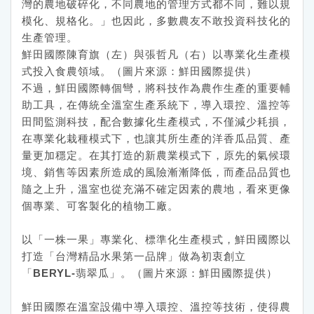
灣的農地破碎化，不同農地的管理方式都不同，難以規
模化、規格化。」也因此，多數農友不敢投資科技化的
生產管理。
鮮田國際陳育旗（左）與張哲凡（右）以專業化生產模
式投入食農領域。（圖片來源：鮮田國際提供）
不過，鮮田國際轉個彎，將科技作為農作生產的重要輔
助工具，在傳統全溫室生產系統下，導入環控、溫控等
田間監測科技，配合數據化生產模式，不僅減少耗損，
在專業化栽種模式下，也讓其所生產的洋香瓜品質、產
量更加穩定。在其打造的新農業模式下，原先的氣候環
境、銷售等因素所造成的風險漸漸降低，而產品品質也
隨之上升，溫室也從充滿不確定因素的農地，看來更像
個專業、可客製化的植物工廠。
以「一株一果」專業化、標準化生產模式，鮮田國際以
打造「台灣精品水果第一品牌」做為初衷創立
「
BERYL-
翡翠瓜」。（圖片來源：鮮田國際提供）
鮮田國際在溫室設備中導入環控、溫控等技術，使得農