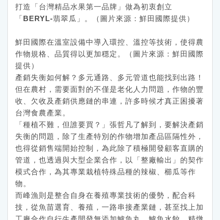
打造「台灣精品水果第一品牌」做為初衷創立
「
BERYL-
翡翠瓜」。（圖片來源：鮮田國際提供）
鮮田國際在溫室設備中導入環控、溫控等技術，使得農
作物規格、品質得以更加穩定。（圖片來源：鮮田國際
提供）
產銷失衡如何解？多元通路、多元管道也能找到出路！
但在農村，需要面對的不僅是老化人力問題，作物的豐
收、欠收及產銷供應鏈的串連，許多時候才真正困擾著
台灣食農產業。
「種植不難，但誰要買？」張哲凡了解到，要解決產銷
失衡的問題，除了生產特別的作物增加產品區隔性外，
也得從銷售端開始控制，為此除了積極開發顧客直購的
管道，也透過與大型企業合作，以「整廠輸出」的契作
模式合作，為其專業栽植特殊品種的辣椒、櫛瓜等作
物。
而峰漁則是整合自身在養殖專業技術的優勢，配合科
技，從魚苗選育、養殖，一路串接產業鏈，甚至找上加
工廠合作自行生產開發無添加鱸魚丸、鱸魚水餃、精燉