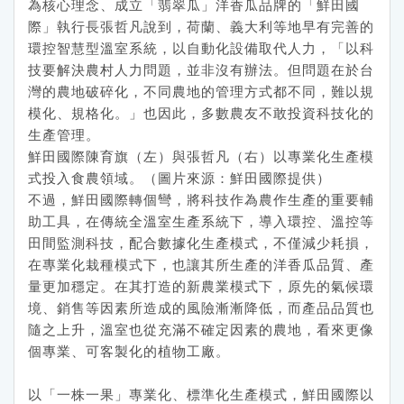
為核心理念、成立「翡翠瓜」洋香瓜品牌的「鮮田國
際」執行長張哲凡說到，荷蘭、義大利等地早有完善的
環控智慧型溫室系統，以自動化設備取代人力，「以科
技要解決農村人力問題，並非沒有辦法。但問題在於台
灣的農地破碎化，不同農地的管理方式都不同，難以規
模化、規格化。」也因此，多數農友不敢投資科技化的
生產管理。
鮮田國際陳育旗（左）與張哲凡（右）以專業化生產模
式投入食農領域。（圖片來源：鮮田國際提供）
不過，鮮田國際轉個彎，將科技作為農作生產的重要輔
助工具，在傳統全溫室生產系統下，導入環控、溫控等
田間監測科技，配合數據化生產模式，不僅減少耗損，
在專業化栽種模式下，也讓其所生產的洋香瓜品質、產
量更加穩定。在其打造的新農業模式下，原先的氣候環
境、銷售等因素所造成的風險漸漸降低，而產品品質也
隨之上升，溫室也從充滿不確定因素的農地，看來更像
個專業、可客製化的植物工廠。
以「一株一果」專業化、標準化生產模式，鮮田國際以