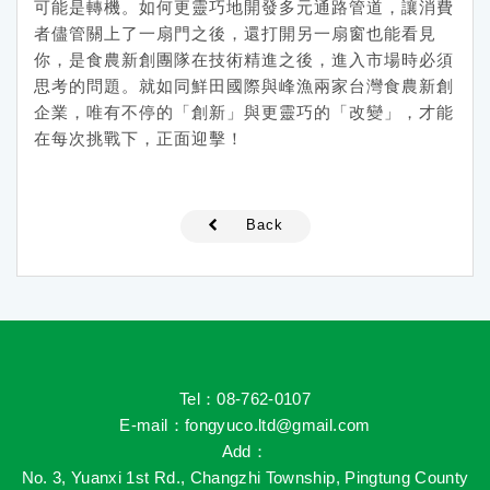
可能是轉機。如何更靈巧地開發多元通路管道，讓消費
者儘管關上了一扇門之後，還打開另一扇窗也能看見
你，是食農新創團隊在技術精進之後，進入市場時必須
思考的問題。就如同鮮田國際與峰漁兩家台灣食農新創
企業，唯有不停的「創新」與更靈巧的「改變」，才能
在每次挑戰下，正面迎擊！
Back
Tel：08-762-0107
E-mail
：fongyuco.ltd@gmail.com
Add
：
No. 3, Yuanxi 1st Rd., Changzhi Township, Pingtung County