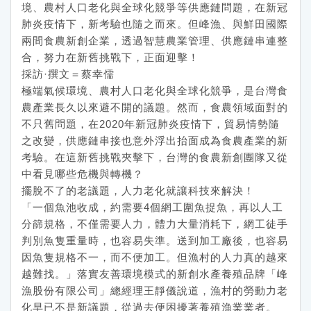
境、農村人口老化與全球化競爭等供應鏈問題，在新冠
肺炎疫情下，新考驗也隨之而來。但峰漁、與鮮田國際
兩間食農新創企業，透過智慧農業管理、供應鏈串連整
合，努力在新舊挑戰下，正面迎擊！
採訪·撰文＝蔡幸儒
極端氣候環境、農村人口老化與全球化競爭，是台灣食
農產業長久以來避不開的議題。然而，食農領域面對的
不只舊問題，在2020年新冠肺炎疫情下，貿易情勢隨
之改變，供應鏈串接也意外浮出抬面成為食農產業的新
考驗。在這新舊挑戰夾擊下，台灣的食農新創團隊又從
中看見哪些危機與轉機？
擺脫不了的老議題，人力老化就讓科技來解決！
「一個魚池收成，約需要4個網工圍魚捉魚，再以人工
分篩規格，不僅需要人力，體力大量消耗下，網工徒手
判別魚隻重量時，也容易失準。送到加工廠後，也容易
因魚隻規格不一，而不便加工。但漁村的人力真的越來
越難找。」落實友善環境模式的新創水產養殖品牌「峰
漁股份有限公司」總經理王靜儀說道，漁村的勞動力老
化早已不是新議題，從過去便困擾著養殖漁業業者。