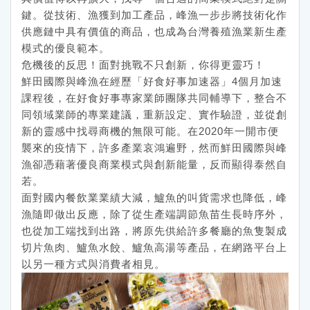
鍵。從技術、漁獲到加工產品，峰漁一步步將技術化作
供應鏈中具有價值的商品，也成為台灣養殖漁業新生產
模式的優良範本。
危機後的反思！面對挑戰不只創新，你得更靈巧！
鮮田國際與峰漁在經歷「好食好事加速器」4個月加速
課程後，在好食好事專家業師團隊共同輔導下，整合不
同領域業師的專業建議，重新設定、實作驗證，並從創
新的靈感中找尋商機的無限可能。在2020年一開市便
襲來的疫情下，許多產業哀鴻遍野，然而鮮田國際與峰
漁卻憑藉著優良商業模式與創新能量，反而顯得泰然自
若。
面對國內餐飲業業績大減，鱸魚的叫貨需求也降低，峰
漁隨即做出反應，除了從生產端調節魚苗生長時序外，
也從加工端找到出路，將原先供給許多餐廳的魚隻製成
切片魚肉、鱸魚水餃、鱸魚高湯等產品，在網路平台上
以另一種方式與消費者相見。