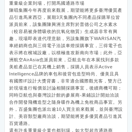
重量級企業到場，打開馬國通路市場
陳唱集團今年再度前來觀展，期望能將更多臺灣優質產
品引進馬來西亞，展期3天集團內不同產品採購單位皆
派員前來，該集團陳興洲主席對於普德公司之水素水
（較容易被身體吸收的抗氧化物質）生成器非常有興
趣，現場即表達代理意願，另該集團旗下WARISAN汽
車經銷商也與三得電子洽談車燈採購事宜，三得電子也
表示將在檳城設廠，以積極進攻新南向市場；此外，亞
洲航空AirAsia也派員前來，亞航去年在本展找到多款
美粧產品並已在其機上銷售，採購人員表示Active
Intelligence品牌的車包和後背包造型時尚、優美且具
有國際IF設計大獎背書，非常適合國際觀光客，雙方已
於現場進行報價並討論相關採購事宜，後續商機可期；
同時亞航也與臺灣設計館的參展商-果鋪設計開始洽談
合作開發飛機造型之隨身碟作為機上免稅商品事宜。另
外，百盛集團也派出逾10人買主前來觀展，並與臺灣設
計、美容類型廠商洽談，期望能將更多優質產品引進其
百貨通路。
還有許多重量級企業也都到場，如大型超市通路商