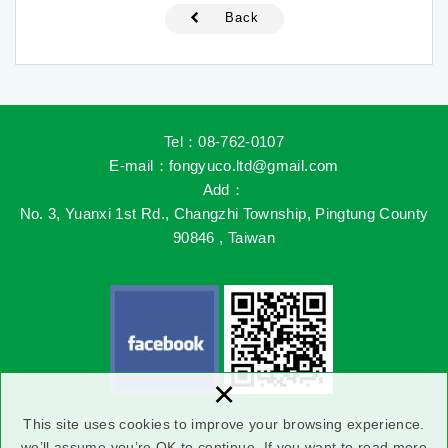
Back
Tel：08-762-0107
E-mail
：fongyuco.ltd@gmail.com
Add
：
No. 3, Yuanxi 1st Rd., Changzhi Township, Pingtung County
90846 , Taiwan
×
This site uses cookies to improve your browsing experience.
Copyright © Fongyu All Rights Reserved.
Web design
: DOMINO
we’ll assume you’re OK to continue. If you want to read more