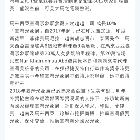
灣精品ICT暨電競賽舞台活動更是聚集30位玩家到場競
賽，盛況空前，可見大馬之電競熱潮。
馬來西亞臺灣形象展參觀人次超越上屆 成長10%
「臺灣形象展」自2017年起，已在印尼雅加達、印度
新德里、菲律賓馬尼拉、越南胡志明市、泰國曼谷、馬
來西亞吉隆坡共6個城市辦理過9場展覽，在馬來西亞臺
灣形象展達成第20萬人次參觀的里程碑。第20萬進場
民眾Nur Khairunnisa Abd透露原本是和媽媽來看代理
臺灣美粧品的公司，在獲得捷安特自行車作為獎品時更
是驚喜表示希望臺灣形象展每個禮拜都舉辦，她每個禮
拜都來！
2018年臺灣形象展已於馬來西亞畫下完美句點，明年
外貿協會將在經濟部國際貿易局的支持下，持續於新南
向國家辦理臺灣形象展，計劃深入印尼、印度、菲律
賓、越南及馬來西亞二線城市挖掘商機，推廣臺灣優質
形象、深化交流，推廣臺灣海外國家形象。