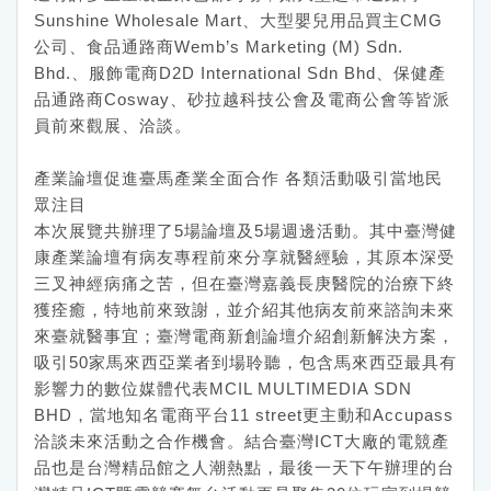
Sunshine Wholesale Mart、大型嬰兒用品買主CMG
公司、食品通路商Wemb’s Marketing (M) Sdn.
Bhd.、服飾電商D2D International Sdn Bhd、保健產
品通路商Cosway、砂拉越科技公會及電商公會等皆派
員前來觀展、洽談。
產業論壇促進臺馬產業全面合作 各類活動吸引當地民
眾注目
本次展覽共辦理了5場論壇及5場週邊活動。其中臺灣健
康產業論壇有病友專程前來分享就醫經驗，其原本深受
三叉神經病痛之苦，但在臺灣嘉義長庚醫院的治療下終
獲痊癒，特地前來致謝，並介紹其他病友前來諮詢未來
來臺就醫事宜；臺灣電商新創論壇介紹創新解決方案，
吸引50家馬來西亞業者到場聆聽，包含馬來西亞最具有
影響力的數位媒體代表MCIL MULTIMEDIA SDN
BHD，當地知名電商平台11 street更主動和Accupass
洽談未來活動之合作機會。結合臺灣ICT大廠的電競產
品也是台灣精品館之人潮熱點，最後一天下午辦理的台