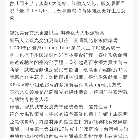
會共同主辦，規劃6大亮點，並融入文化、觀光層面呈
現「臺灣lifestyle」，分享臺灣時尚休閒及美好生活意
象。
觀光美食交流更勝以往 期待觀光人數創新高
臺馬人文觀光交流更勝以往，臺灣觀光形象館準備
1,000份的臺灣coupon book第二天上午就被索取一
空，也有不少民眾諮詢米其林美食行程。臺中形象館帶
來遠近馳名的臺灣伴手禮，吸引超過百家潛力買主前來
商洽，試吃活動也深受民眾歡迎，現場更介紹將於11月
開幕之台中花博，詢問度超乎預期。臺北形象館參展商
KKday郭小姐透露有許多消費者詢問其app使用方式，
表示此次參展是品牌曝光的絕佳機會，預期前往臺灣觀
光的旅客將會大增。
綠能、智慧城市及農業等優勢產業，備受注目！
符合大馬政策發展需求的綠色產業也傳出佳績！馬來西
亞氣候炎熱，綠建材廠商崑昱主打的節能磚能有效隔熱
節能，開展第一天就有17位買主前來商洽；台灣精品館
中的馥鴻科技提出的智慧交通移動監控方案也有在當地