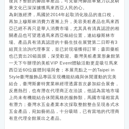
後買下整館的腳踏車產品，可見臺灣腳踏車魅力以及騎
乘文化已深深擄獲馬來西亞人民的心。
為刺激經濟，馬國於2014年起取消化妝品的進口稅，
再加上穆斯林消費力逐漸上升，美容美粧產品在馬來西
亞已經不再只是華人消費市場，尤其具有清真認證的相
關產品也可望透過馬來西亞樞紐位置，連結穆斯林市
場。產品具有清真認證的十藝生技在展覽第二日即有3
組買主洽詢代理事宜，並已於現場獲得訂單；森田藥粧
也已賣出20箱面膜，深受歡迎。臺灣美粧產業形象館第
一天下午辦理的美粧VIP Event體驗活動更是吸引馬來
西亞近60位媒體到場與會；本展亮點之一的Taipei in
Style臺灣服飾品專區呈現機能紡織與休閒運動的完美
結合，臺灣斯麥特實業林經理透露首次參加綜合展會，
反應熱烈，也有潛在代理商正在洽談，他認為當地市場
上尚未有機能結合休閒風格的服飾類，馬國市場相當具
有潛力；臺灣水五金產業本次採取整館整合呈現各式水
五金產品，宛如藝術品，十分吸睛，已有當地的代理商
有意代理全館展出之產品。