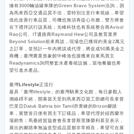
擁有3000輛油罐車隊的Green Bravo System洽詢，因
為馬來西亞交通品質不佳，需特別注意行車視線，希望
借此改善行車品質，司機也無須再提心吊膽，雙方將會
在下禮拜試行該系統；光峰科技也有系統整合商Avisol
Rao公司、IT通路商Raymond Hew公司及教育業界
Beyond Solution前來商談，現場也已獲得約美金2萬元
之訂單，並預計一年內將談成代理，將促成50萬美金之
商機；臺灣農業形象館中峰漁也接獲來自東馬買主
Readynamics詢問整套水產養殖設施，當地餐廳也希
望引進水產品。
臺灣Lifestyle正流行
最具「臺灣lifestyle」的臺灣騎乘文化館，每日參觀人
潮絡繹不絕，開幕當天受到馬來西亞貿工部總司長拿督
巴里亞Datuk Bahria bin Tamil所青睞的Brizon腳踏
車，展覽首日便有買主下訂樣品，希望代理於紐西蘭市
場銷售；馬臺經貿協會會長拿督斯里陳榮利甚至表示，
展出的腳踏車無論造型或品質都非常精良，希望可在展