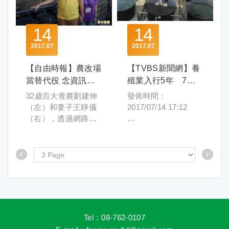
14
14
2017
07
2017
07
【自由時報】農改場
【TVBS新聞網】養
當替代役 念資訊的
殖業入行5年 7年
募資開養殖公司
級夫妻進駐農科
32歲百大青農劉建伸
發佈時間：
（左）和妻子王靜儀
2017/07/14 17:12
（右），透過網路募
資平台一圓開設養殖
74年次的劉建伸大學
公司夢想。（記者李
及碩士讀景觀設計，
立法攝）
因對養殖漁業熱愛，5
2017/07/14 1
年前與從事植物研究
〔記者李立法／屏東
的妻子王靜儀一起投
報導〕就是愛養魚！
入養魚，才入行5年，
32歲百大青農劉建
夫妻倆創立的公司今
伸，透過網路募資平
天在屏東農業生物科
Tel：08-762-0107
台一圓開設養殖公司
技園區開幕。 劉建伸